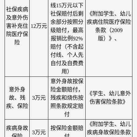
线15万元以下
社保疾病
社保赔付后剩
《附加学生、幼儿
及意外伤
余部分按照分
疾病住院医疗保险
害补充住
12万元
级赔付，最高
条款（2009
院医疗保
报销比例92%
版）》、
险
赔付（不含起
付线、个人先
自付及自费费
用）
意外身故按保
意外身
险金额赔付，
《学生、幼儿意外
故、残
3万元
残疾和烧伤按
伤害保险条款》
疾、保险
照条款规定赔
付
《附加学生、幼儿
疾病身故
按保险金额赔
3万元
疾病身故保险条款
保险
付